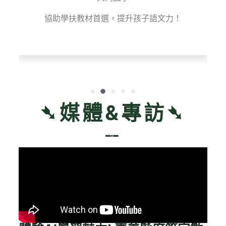
協助學扶教材首選，提升孩子語文力！
全
➴媒體&專訪➴
﹎