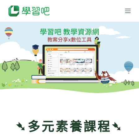
跳
至
主
要
內
容
➴多元素養課程➴
﹎