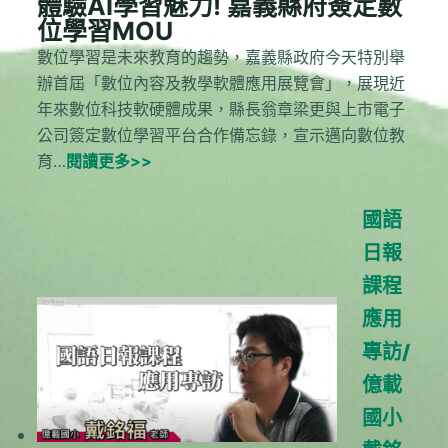
體驗AI學習魅力! 嘉義縣府簽定數
位學習MOU
數位學習是未來教育的趨勢，嘉義縣政府今天特別舉
辦首屆「數位內容及教學軟體應用展覽會」，展現近
年來數位科技軟硬體成果，縣長翁章梁更與上市電子
公司簽定數位學習平台合作備忘錄，宣示邁向數位教
育…
閱讀更多>>
國語
日報
課程
應用
專訪/
億載
國小