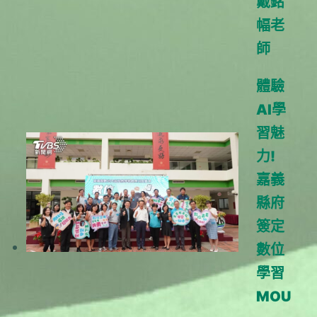
戴銘
幅老
師
體驗
AI學
習魅
力!
嘉義
縣府
簽定
數位
學習
MOU