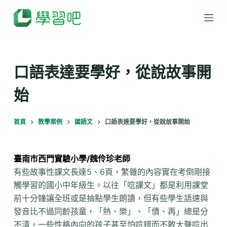
跳
至
主
要
內
口語表達要學好，從說故事開
容
始
首頁
教學案例
國語文
口語表達要學好，從說故事開始
臺南市西門實驗小學/魏伶珍老師
有些故事性課文長達5、6頁，繁雜的內容實在考倒剛接
觸學習的國小中年級生。以往「唸課文」都是利用課堂
前十分鐘讓全班或是抽點學生朗讀，但有些學生語速與
發音比不過同齡孩童，「熱、樂」、「債、再」總是分
不清，一些性格內向的孩子甚至怕唸錯而不敢大聲唸出