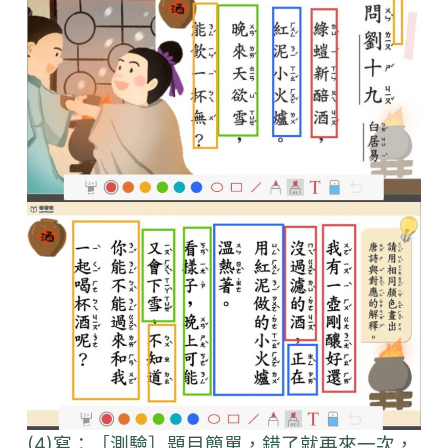
(4)寫：［測驗］題目簡單，錯了就再來一次，