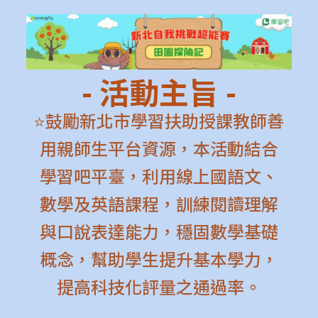
跳
至
主
要
- 活動主旨 -
內
容
⭐鼓勵新北市學習扶助授課教師善
用親師生平台資源，本活動結合
學習吧平臺，利用線上國語文、
數學及英語課程，訓練閱讀理解
與口說表達能力，穩固數學基礎
概念，幫助學生提升基本學力，
提高科技化評量之通過率。