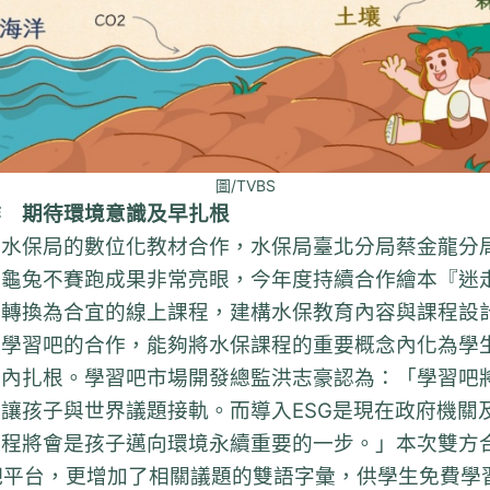
圖/TVBS
作 期待環境意識及早扎根
與水保局的數位化教材合作，水保局臺北分局蔡金龍分
龜兔不賽跑成果非常亮眼，今年度持續合作繪本『迷走仙
事轉換為合宜的線上課程，建構水保教育內容與課程設
與學習吧的合作，能夠將水保課程的重要概念內化為學
園內扎根。學習吧市場開發總監洪志豪認為：「學習吧
讓孩子與世界議題接軌。而導入ESG是現在政府機關
程將會是孩子邁向環境永續重要的一步。」本次雙方
吧平台，更增加了相關議題的雙語字彙，供學生免費學